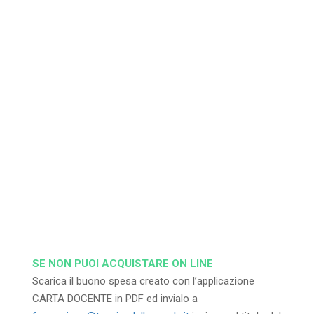
I
I
25
35
40
%
%
%
di sconto
di sconto
di sconto
RICHIEDI
RICHIEDI
RICHIEDI
SE NON PUOI ACQUISTARE ON LINE
Scarica il buono spesa creato con l’applicazione
CARTA DOCENTE in PDF ed invialo a