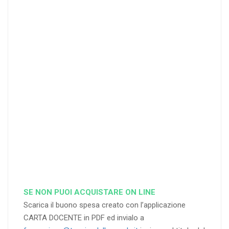
I
I
25
35
40
%
%
%
di sconto
di sconto
di sconto
RICHIEDI
RICHIEDI
RICHIEDI
SE NON PUOI ACQUISTARE ON LINE
Scarica il buono spesa creato con l’applicazione
CARTA DOCENTE in PDF ed invialo a