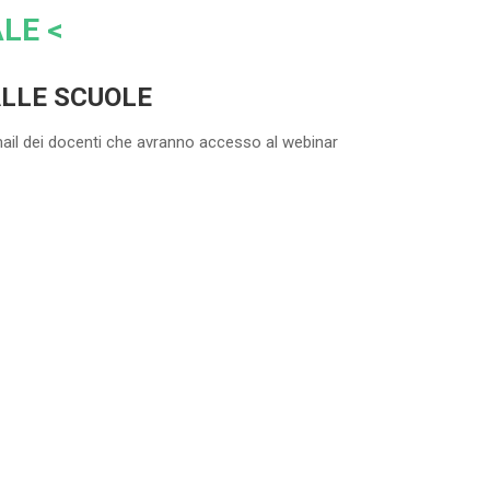
LE <
ALLE SCUOLE
mail dei docenti che avranno accesso al webinar
5-20 DOCENTI
35
%
di sconto