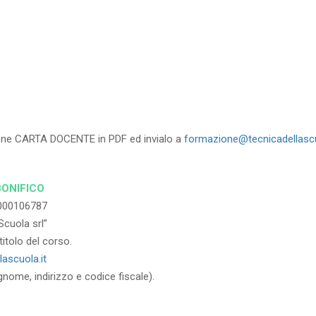
RICHIEDI
zione CARTA DOCENTE in PDF ed invialo a
formazione@tecnicadellascu
BONIFICO
000106787
Scuola srl”
itolo del corso.
ascuola.it
gnome, indirizzo e codice fiscale).