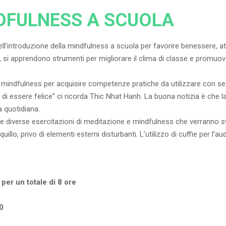
NDFULNESS A SCUOLA
nell’introduzione della mindfulness a scuola per favorire benessere, a
e, si apprendono strumenti per migliorare il clima di classe e promuov
mindfulness per acquisire competenze pratiche da utilizzare con se st
 di essere felice” ci ricorda Thic Nhat Hanh. La buona notizia è che la
a quotidiana.
e diverse esercitazioni di meditazione e mindfulness che verranno sv
uillo, privo di elementi esterni disturbanti. L’utilizzo di cuffie per l’a
 per un totale di 8 ore
0