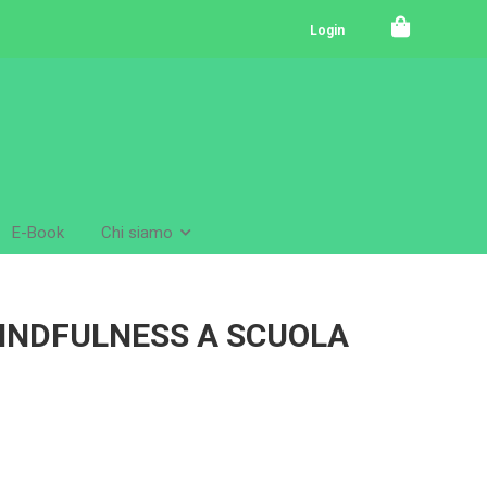
Login
E-Book
Chi siamo
MINDFULNESS A SCUOLA