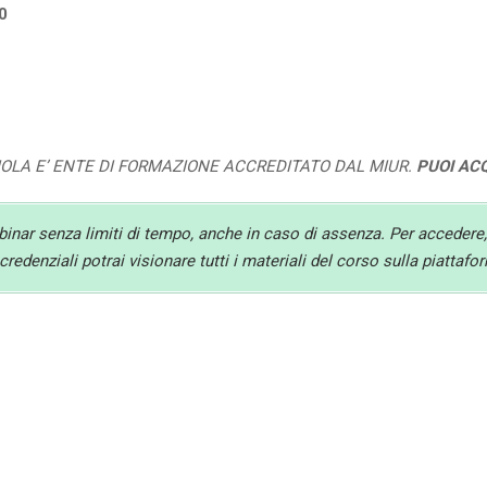
0
UOLA E’ ENTE DI FORMAZIONE ACCREDITATO DAL MIUR.
PUOI AC
ebinar senza limiti di tempo, anche in caso di assenza. Per accedere,
redenziali potrai visionare tutti i materiali del corso sulla piattaf