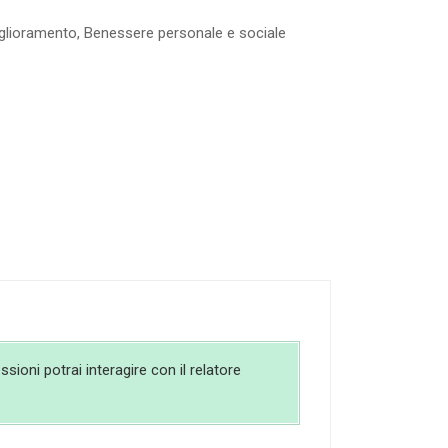
glioramento
,
Benessere personale e sociale
sioni potrai interagire con il relatore