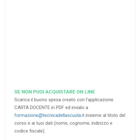
di sconto
di sconto
di sconto
RICHIEDI
RICHIEDI
RICHIEDI
SE NON PUOI ACQUISTARE ON LINE
Scarica il buono spesa creato con l’applicazione
CARTA DOCENTE in PDF ed invialo a
formazione@tecnicadellascuola.it
insieme al titolo del
corso e ai tuoi dati (nome, cognome, indirizzo e
codice fiscale).