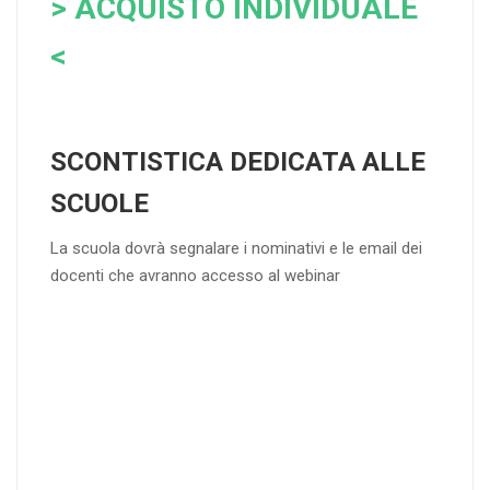
> ACQUISTO INDIVIDUALE
<
SCONTISTICA DEDICATA ALLE
SCUOLE
La scuola dovrà segnalare i nominativi e le email dei
docenti che avranno accesso al webinar
4
DOCENTI
5-
21-
20 DOCENT
50
DOCENT
I
I
25
35
40
%
%
%