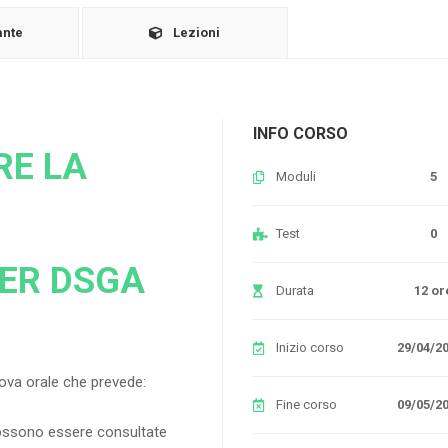
ante
Lezioni
INFO CORSO
RE LA
Moduli
5
Test
0
ER DSGA
Durata
12 or
Inizio corso
29/04/2
prova orale che prevede:
Fine corso
09/05/2
possono essere consultate