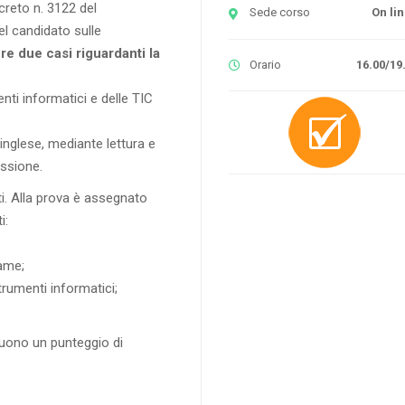
creto n. 3122 del
Sede corso
On li
el candidato sulle
ere due casi riguardanti la
Orario
16.00/19
nti informatici e delle TIC
inglese, mediante lettura e
issione.
. Alla prova è assegnato
i:
same;
trumenti informatici;
uono un punteggio di