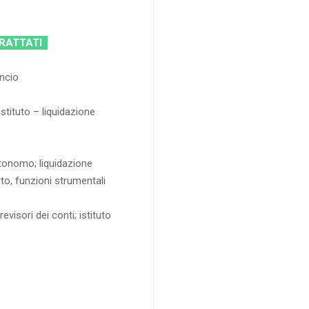
TRATTATI
ancio
istituto – liquidazione
utonomo; liquidazione
o, funzioni strumentali
revisori dei conti; istituto