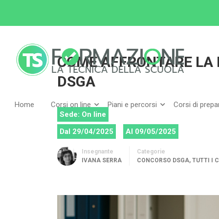
Home
Tutti i corsi
Concorso DSGA
COME
COME AFFRONTARE LA 
DSGA
Home
Corsi on line
Piani e percorsi
Corsi di prep
Sede: On line
Dal 29/04/2025
Al 09/05/2025
Insegnante
Categorie
IVANA SERRA
CONCORSO DSGA
,
TUTTI I 