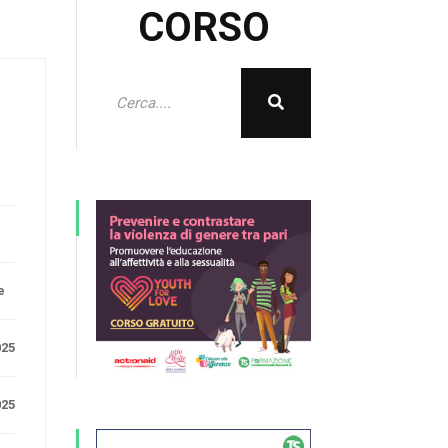
CORSO
e
025
025