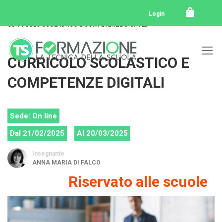
Home
Tutti i corsi
Login
CURRICOLO SCOLASTICO E COMPETENZE DIGITALI
CURRICOLO SCOLASTICO E
COMPETENZE DIGITALI
Sede: On line
Dal 21/02/2025
Al 20/03/2025
Insegnante
ANNA MARIA DI FALCO
Riservato alle scuole