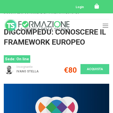
Home
Tutti i corsi
E-Learning
Login
DIGCOMPEDU: CONOSCERE IL FRAMEWORK EUROPEO
DIGCOMPEDU: CONOSCERE IL
FRAMEWORK EUROPEO
Sede: On line
Insegnante
€80
ACQUISTA
IVANO STELLA