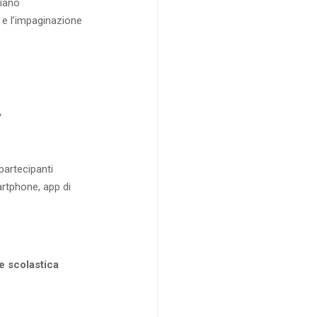
diano
a e l’impaginazione
y
partecipanti
rtphone, app di
e scolastica