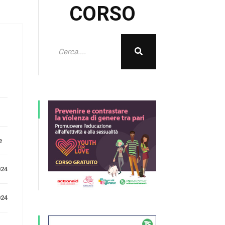
CORSO
e
024
024