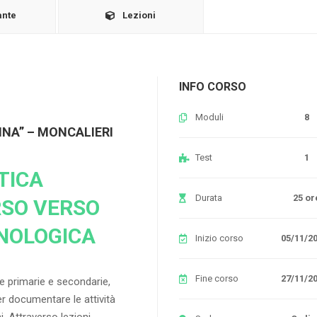
ante
Lezioni
INFO CORSO
Moduli
8
INA” – MONCALIERI
Test
1
TICA
Durata
25 or
RSO VERSO
CNOLOGICA
Inizio corso
05/11/2
Fine corso
27/11/2
le primarie e secondarie,
er documentare le attività
i. Attraverso lezioni