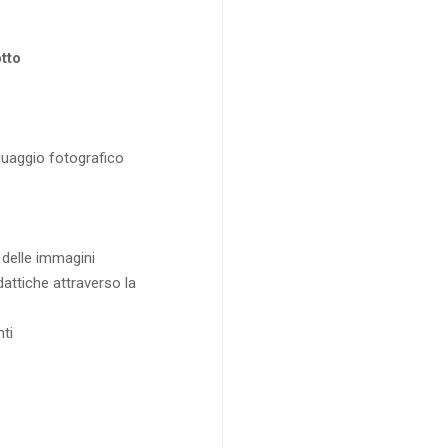
tto
guaggio fotografico
 delle immagini
dattiche attraverso la
nti