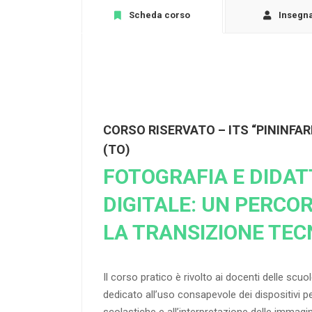
Scheda corso
Insegn
CORSO RISERVATO – ITS “PININFAR
(TO)
FOTOGRAFIA E DIDAT
DIGITALE: UN PERCO
LA TRANSIZIONE TE
Il corso pratico è rivolto ai docenti delle scuo
dedicato all’uso consapevole dei dispositivi p
scolastiche e all’interpretazione delle immagin