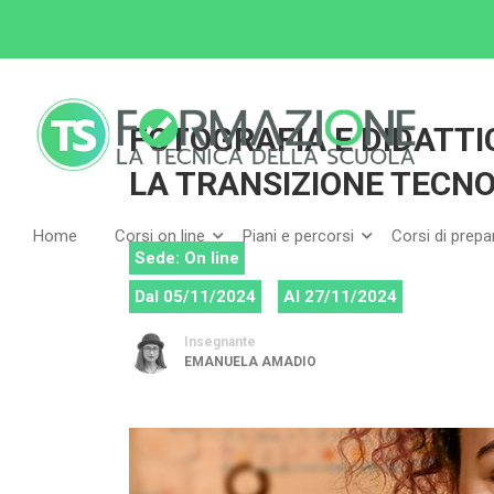
Home
Tutti i corsi
FOTOGRAFIA E DIDATTICA D
FOTOGRAFIA E DIDATTI
LA TRANSIZIONE TECN
Home
Corsi on line
Piani e percorsi
Corsi di prep
Sede: On line
Dal 05/11/2024
Al 27/11/2024
Insegnante
EMANUELA AMADIO