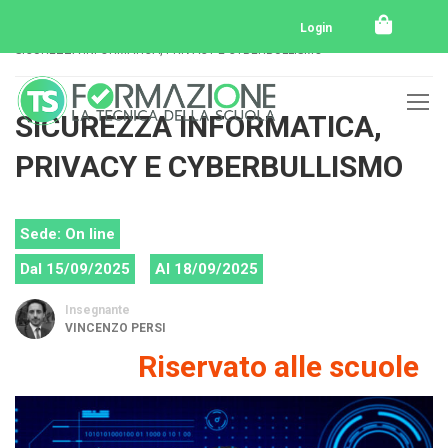
Home
Tutti i corsi
Login
SICUREZZA INFORMATICA, PRIVACY E CYBERBULLISMO
SICUREZZA INFORMATICA,
PRIVACY E CYBERBULLISMO
Sede: On line
Dal 15/09/2025
Al 18/09/2025
Insegnante
VINCENZO PERSI
Riservato alle scuole