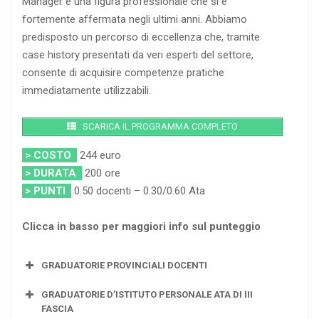
Manager è una figura professionale che si è
fortemente affermata negli ultimi anni. Abbiamo
predisposto un percorso di eccellenza che, tramite
case history presentati da veri esperti del settore,
consente di acquisire competenze pratiche
immediatamente utilizzabili.
SCARICA IL PROGRAMMA COMPLETO
> COSTO
244 euro
> DURATA
200 ore
> PUNTI
0.50 docenti – 0.30/0.60 Ata
Clicca in basso per maggiori info sul punteggio
GRADUATORIE PROVINCIALI DOCENTI
GRADUATORIE D’ISTITUTO PERSONALE ATA DI III
FASCIA