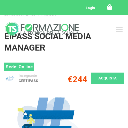
Home
Tutti i corsi
Certificazioni informatiche Eipass
Login
EIPASS SOCIAL MEDIA MANAGER
EIPASS SOCIAL MEDIA
MANAGER
Sede: On line
Insegnante
€244
ACQUISTA
CERTIPASS