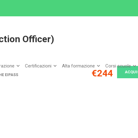
ipass
EIPASS DPO (Data Protection Officer)
tion Officer)
arazione
Certificazioni
Alta formazione
Corsi scuole
€244
ACQUI
HE EIPASS