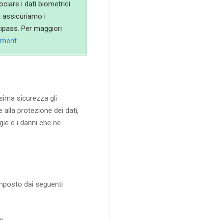
ociare i dati biometrici
a assicuriamo i
rtipass. Per maggiori
eement
.
sima sicurezza gli
 alla protezione dei dati,
ie e i danni che ne
omposto dai seguenti