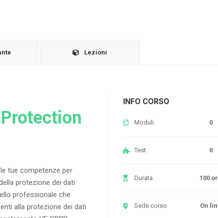
ante
Lezioni
INFO CORSO
Protection
Moduli
0
Test
0
a le tue competenze per
Durata
100 o
ella protezione dei dati
ivello professionale che
Sede corso
On li
enti alla protezione dei dati