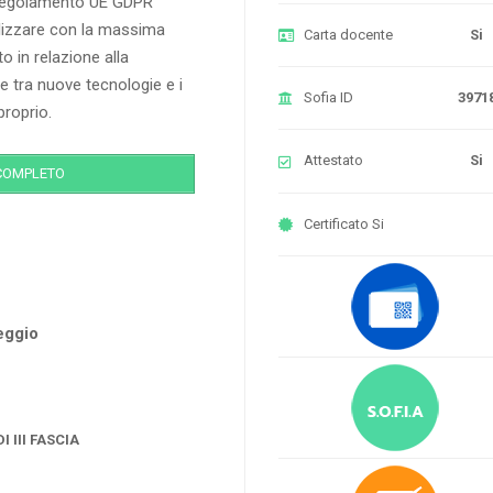
o Regolamento UE GDPR
ilizzare con la massima
Carta docente
Si
o in relazione alla
e tra nuove tecnologie e i
Sofia ID
3971
roprio.
Attestato
Si
COMPLETO
Certificato
Si
teggio
 III FASCIA