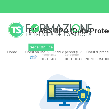
Home
Tutti i corsi
Certificazioni informatiche E
EIPASS DPO (Data Protec
Sede: On line
Home
Corsi on line
Piani e percorsi
Corsi di prep
Insegnante
Categorie
CERTIPASS
CERTIFICAZIONI INFORMATIC