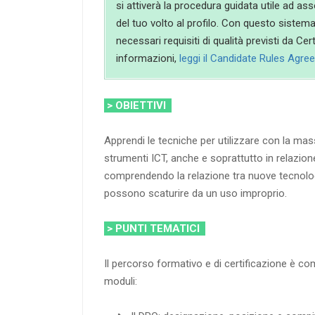
si attiverà la procedura guidata utile ad ass
del tuo volto al profilo. Con questo sistem
necessari requisiti di qualità previsti da Ce
informazioni,
leggi il Candidate Rules Agr
> OBIETTIVI
Apprendi le tecniche per utilizzare con la mas
strumenti ICT, anche e soprattutto in relazione
comprendendo la relazione tra nuove tecnolog
possono scaturire da un uso improprio.
> PUNTI TEMATICI
Il percorso formativo e di certificazione è c
moduli: