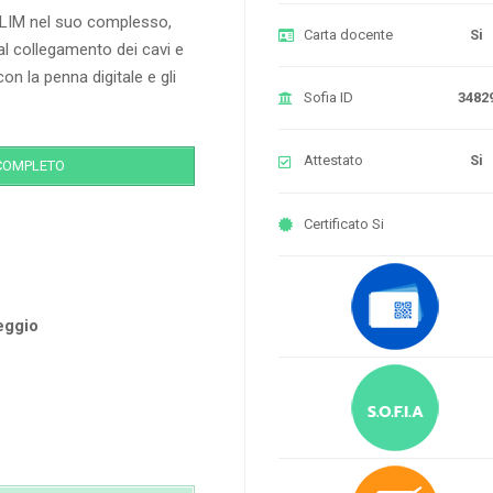
la LIM nel suo complesso,
Carta docente
Si
dal collegamento dei cavi e
on la penna digitale e gli
Sofia ID
3482
Attestato
Si
COMPLETO
Certificato
Si
teggio