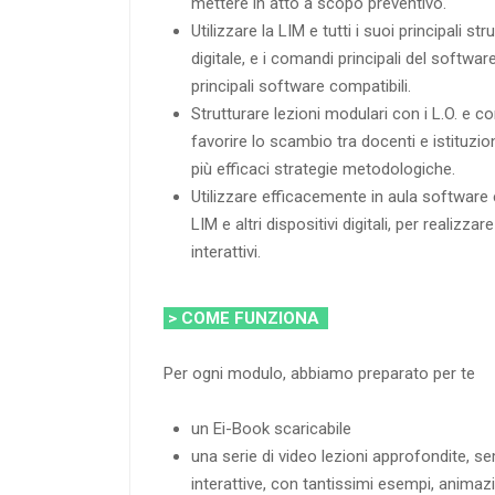
mettere in atto a scopo preventivo.
Utilizzare la LIM e tutti i suoi principali st
digitale, e i comandi principali del software
principali software compatibili.
Strutturare lezioni modulari con i L.O. e co
favorire lo scambio tra docenti e istituzion
più efficaci strategie metodologiche.
Utilizzare efficacemente in aula software 
LIM e altri dispositivi digitali, per realizza
interattivi.
> COME FUNZIONA
Per ogni modulo, abbiamo preparato per te
un Ei-Book scaricabile
una serie di video lezioni approfondite, s
interattive, con tantissimi esempi, animazi