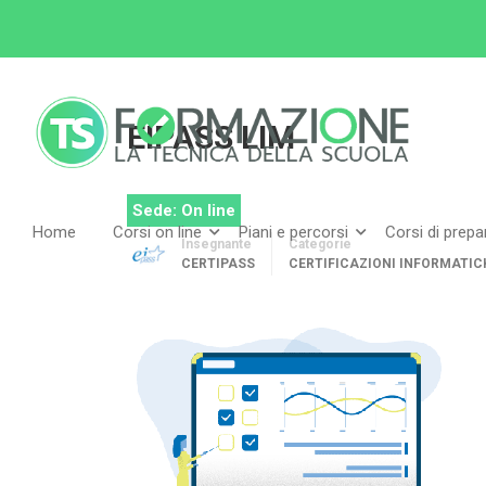
Home
Tutti i corsi
Certificazioni informatiche E
EIPASS LIM
Sede: On line
Home
Corsi on line
Piani e percorsi
Corsi di prep
Insegnante
Categorie
CERTIPASS
CERTIFICAZIONI INFORMATIC