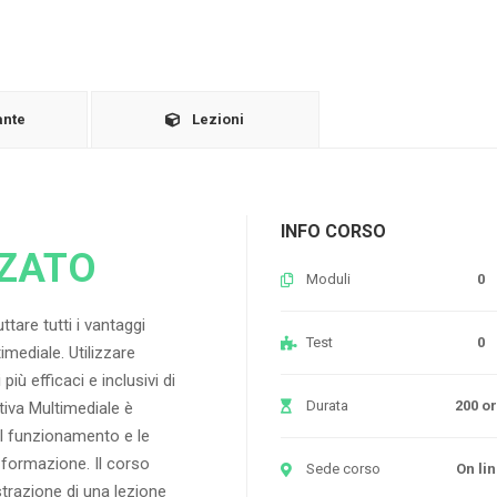
ante
Lezioni
INFO CORSO
NZATO
Moduli
0
tare tutti i vantaggi
Test
0
imediale. Utilizzare
iù efficaci e inclusivi di
Durata
200 o
ttiva Multimediale è
il funzionamento e le
 formazione. Il corso
Sede corso
On li
razione di una lezione