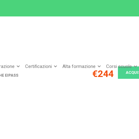
ipass
EIPASS LIM
arazione
Certificazioni
Alta formazione
Corsi scuole
€244
ACQUI
HE EIPASS