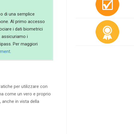
zo di una semplice
hone. Al primo accesso
ociare i dati biometrici
a assicuriamo i
rtipass. Per maggiori
eement
.
tiche per utilizzare con
gna come un vero e proprio
nche in vista della