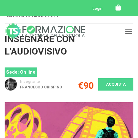
Home
Tutti i corsi
E-Learning
Login
INSEGNARE CON L’AUDIOVISIVO
INSEGNARE CON
L’AUDIOVISIVO
Sede: On line
Insegnante
€90
ACQUISTA
FRANCESCO CRISPINO