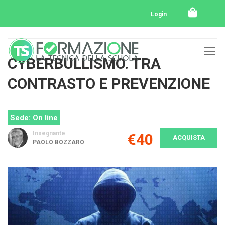
Home
Tutti i corsi
Login
CYBERBULLISMO. TRA CONTRASTO E PREVENZIONE
CYBERBULLISMO. TRA
CONTRASTO E PREVENZIONE
Sede: On line
Insegnante
€40
ACQUISTA
PAOLO BOZZARO