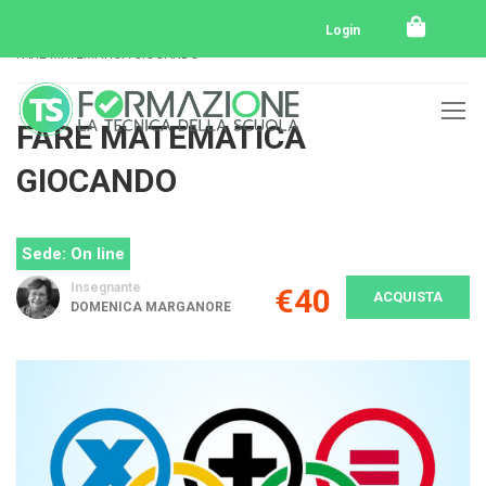
Home
Tutti i corsi
E-Learning
Login
FARE MATEMATICA GIOCANDO
FARE MATEMATICA
GIOCANDO
Sede: On line
Insegnante
€40
ACQUISTA
DOMENICA MARGANORE