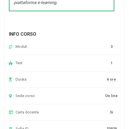
piattaforma e-learning.
INFO CORSO
Moduli
3
Test
1
Durata
4 ore
Sede corso
On line
Carta docente
Si
Sofia ID
33929