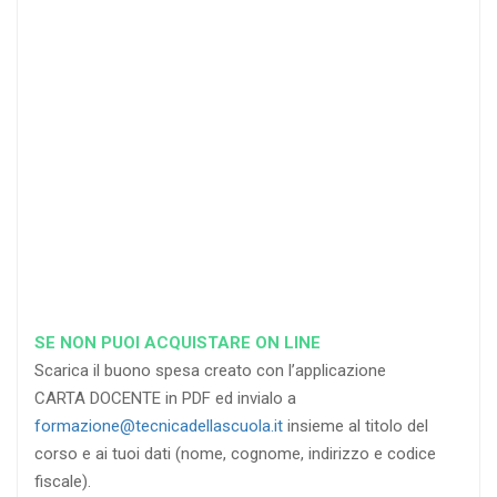
25
35
40
%
%
%
di sconto
di sconto
di sconto
RICHIEDI
RICHIEDI
RICHIEDI
SE NON PUOI ACQUISTARE ON LINE
Scarica il buono spesa creato con l’applicazione
CARTA DOCENTE in PDF ed invialo a
formazione@tecnicadellascuola.it
insieme al titolo del
corso e ai tuoi dati (nome, cognome, indirizzo e codice
fiscale).