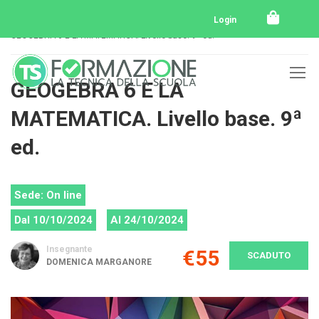
Home
Tutti i corsi
Tutti i corsi svolti
Login
GEOGEBRA 6 E LA MATEMATICA. Livello base. 9ª ed.
GEOGEBRA 6 E LA
MATEMATICA. Livello base. 9ª
ed.
Sede: On line
Dal 10/10/2024
Al 24/10/2024
Insegnante
€55
SCADUTO
DOMENICA MARGANORE