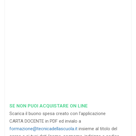
25
35
40
%
%
%
di sconto
di sconto
di sconto
RICHIEDI
RICHIEDI
RICHIEDI
SE NON PUOI ACQUISTARE ON LINE
Scarica il buono spesa creato con l’applicazione
CARTA DOCENTE in PDF ed invialo a
formazione@tecnicadellascuola.it
insieme al titolo del