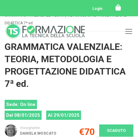
Home
Tutti i corsi
Tutti i corsi svolti
Login
GRAMMATICA VALENZIALE: TEORIA, METODOLOGIA E PROGETTAZIONE
DIDATTICA 7ª ed.
GRAMMATICA VALENZIALE:
TEORIA, METODOLOGIA E
PROGETTAZIONE DIDATTICA
7ª ed.
Sede: On line
Dal 08/01/2025
Al 29/01/2025
Insegnante
€70
SCADUTO
DANIELA MOSCATO