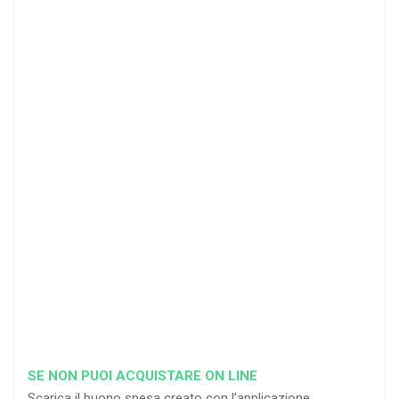
4
DOCENTI
5-
21-
20 DOCENTI
50
DOCENTI
25
35
40
%
%
%
di sconto
di sconto
di sconto
RICHIEDI
RICHIEDI
RICHIEDI
SE NON PUOI ACQUISTARE ON LINE
Scarica il buono spesa creato con l’applicazione