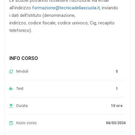
Le scuole potranno richiedere l’iscrizione via email
all’indirizzo
formazione@tecnicadellascuola.it
, inviando
i dati dell’istituto (denominazione,
indirizzo, codice fiscale, codice univoco, Cig, recapito
telefonico).
INFO CORSO
Moduli
5
Test
1
Durata
10 ore
Inizio corso
04/03/2024