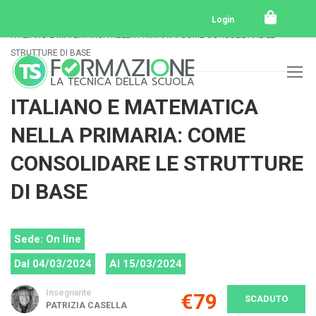
Home
Tutti i corsi
Tutti i corsi svolti
Login
ITALIANO E MATEMATICA NELLA PRIMARIA: COME CONSOLIDARE LE
STRUTTURE DI BASE
ITALIANO E MATEMATICA
NELLA PRIMARIA: COME
CONSOLIDARE LE STRUTTURE
DI BASE
Sede: On line
Dal 04/03/2024
Al 15/03/2024
Insegnante
€79
SCADUTO
PATRIZIA CASELLA