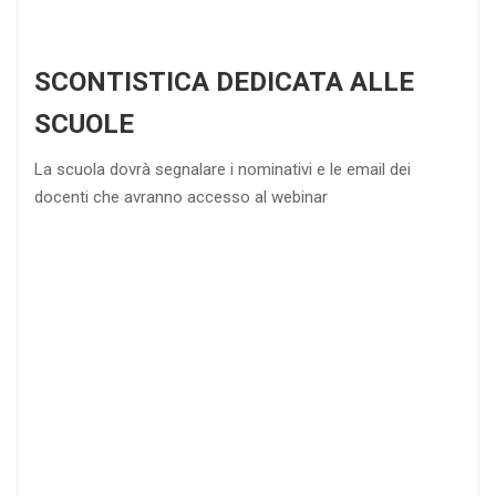
SCONTISTICA DEDICATA ALLE
SCUOLE
La scuola dovrà segnalare i nominativi e le email dei
docenti che avranno accesso al webinar
4
DOCENTI
5-
21-
20 DOCENTI
50
DOCENTI
25
35
40
%
%
%
di sconto
di sconto
di sconto