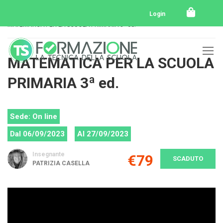
Home
Tutti i corsi
Tutti i corsi svolti
Login
MATEMATICA PER LA SCUOLA PRIMARIA 3ª ed.
MATEMATICA PER LA SCUOLA
PRIMARIA 3ª ed.
Sede: On line
Dal 06/09/2023
Al 27/09/2023
Insegnante
€79
SCADUTO
PATRIZIA CASELLA