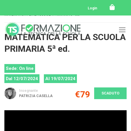
Home
Tutti i corsi
Tutti i corsi svolti
Login
MATEMATICA PER LA SCUOLA PRIMARIA 5ª ed.
MATEMATICA PER LA SCUOLA
PRIMARIA 5ª ed.
Sede: On line
Dal 12/07/2024
Al 19/07/2024
Insegnante
€79
SCADUTO
PATRIZIA CASELLA