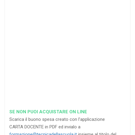
20 DOCENTI
50
DOCENTI
25
35
40
%
%
%
di sconto
di sconto
di sconto
RICHIEDI
RICHIEDI
RICHIEDI
SE NON PUOI ACQUISTARE ON LINE
Scarica il buono spesa creato con l’applicazione
CARTA DOCENTE in PDF ed invialo a
formazione@tecnicadellascuola.it
insieme al titolo del