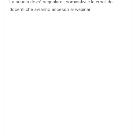
La scuola dovrà segnalare i nominativi e le email dei
docenti che avranno accesso al webinar
4
DOCENTI
5-
21-
20 DOCENTI
50
DOCENTI
25
35
40
%
%
%
di sconto
di sconto
di sconto
RICHIEDI
RICHIEDI
RICHIEDI