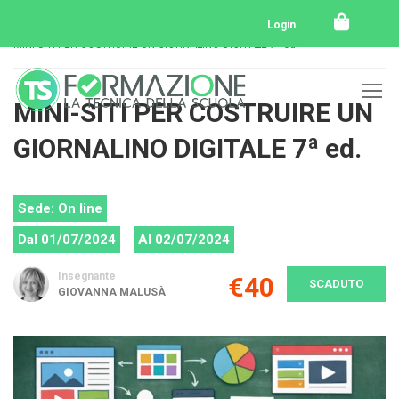
Home
Tutti i corsi
Tutti i corsi svolti
Login
MINI-SITI PER COSTRUIRE UN GIORNALINO DIGITALE 7ª ed.
MINI-SITI PER COSTRUIRE UN
GIORNALINO DIGITALE 7ª ed.
Sede: On line
Dal 01/07/2024
Al 02/07/2024
Insegnante
€40
SCADUTO
GIOVANNA MALUSÀ