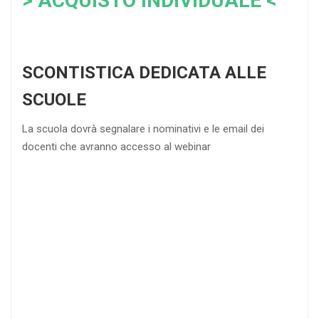
> ACQUISTO INDIVIDUALE <
SCONTISTICA DEDICATA ALLE
SCUOLE
La scuola dovrà segnalare i nominativi e le email dei
docenti che avranno accesso al webinar
4
DOCENTI
5-
21-
20 DOCENTI
50
DOCENTI
25
35
40
%
%
%
di sconto
di sconto