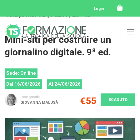
Home
Tutti i corsi
Tutti i corsi svolti
Login
Mini-siti per costruire un giornalino digitale. 9ª ed.
Mini-siti per costruire un
giornalino digitale. 9ª ed.
Sede: On line
Dal 16/06/2026
Al 24/06/2026
Insegnante
€55
SCADUTO
GIOVANNA MALUSÀ