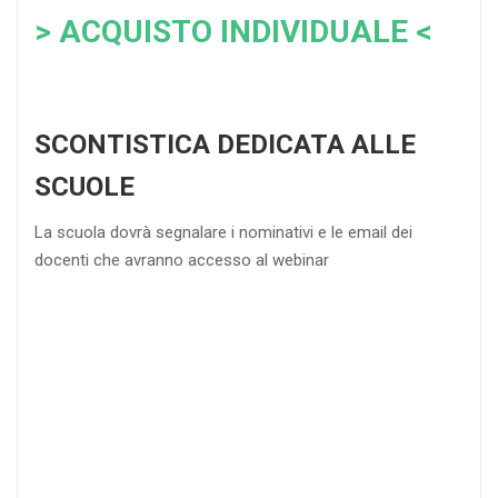
> ACQUISTO INDIVIDUALE <
SCONTISTICA DEDICATA ALLE
SCUOLE
La scuola dovrà segnalare i nominativi e le email dei
docenti che avranno accesso al webinar
4
DOCENTI
5-
21-
20 DOCENTI
50
DOCENTI
25
35
40
%
%
%