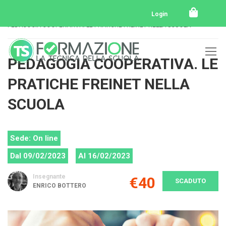
Home
Tutti i corsi
Tutti i corsi svolti
Login
PEDAGOGIA COOPERATIVA. LE PRATICHE FREINET NELLA SCUOLA
PEDAGOGIA COOPERATIVA. LE
PRATICHE FREINET NELLA
SCUOLA
Sede: On line
Dal 09/02/2023
Al 16/02/2023
Insegnante
€40
SCADUTO
ENRICO BOTTERO