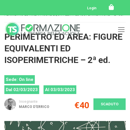
Home
Tutti i corsi
Tutti i corsi svolti
Login
PERIMETRO ED AREA: FIGURE EQUIVALENTI ED ISOPERIMETRICHE – 2ª ed.
PERIMETRO ED AREA: FIGURE
EQUIVALENTI ED
ISOPERIMETRICHE – 2ª ed.
Sede: On line
Dal 02/03/2023
Al 03/03/2023
Insegnante
€40
SCADUTO
MARCO D'ERRICO