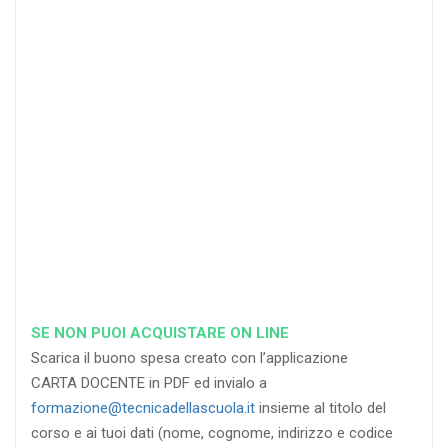
25
35
40
%
%
%
di sconto
di sconto
di sconto
RICHIEDI
RICHIEDI
RICHIEDI
SE NON PUOI ACQUISTARE ON LINE
Scarica il buono spesa creato con l’applicazione
CARTA DOCENTE in PDF ed invialo a
formazione@tecnicadellascuola.it
insieme al titolo del
corso e ai tuoi dati (nome, cognome, indirizzo e codice