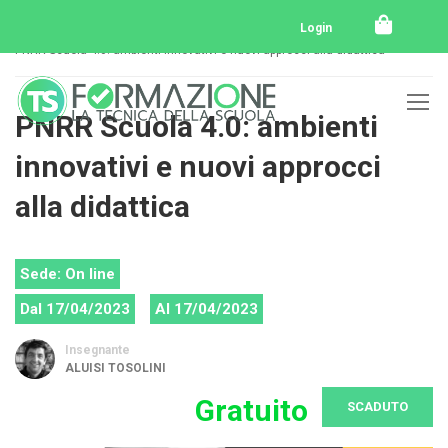
Home
Tutti i corsi
Tutti i corsi svolti
Login
PNRR Scuola 4.0: ambienti innovativi e nuovi approcci alla didattica
PNRR Scuola 4.0: ambienti
innovativi e nuovi approcci
alla didattica
Sede: On line
Dal 17/04/2023
Al 17/04/2023
Insegnante
ALUISI TOSOLINI
Gratuito
SCADUTO