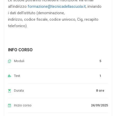
Le scuole potranno richiedere l’iscrizione via email
all’indirizzo
formazione@tecnicadellascuola.it
, inviando
i dati dell’istituto (denominazione,
indirizzo, codice fiscale, codice univoco, Cig, recapito
telefonico).
INFO CORSO
Moduli
5
Test
1
Durata
8 ore
Inizio corso
24/09/2025