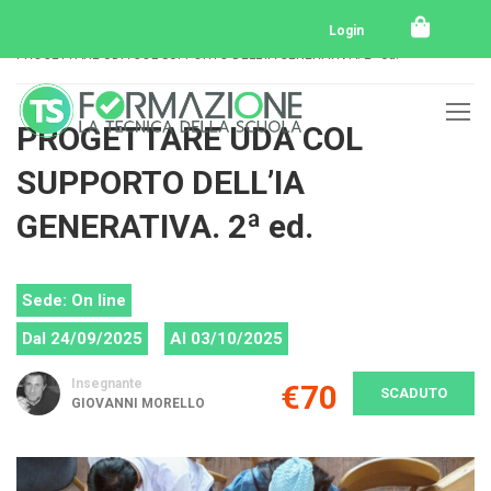
Home
Tutti i corsi
Intelligenza Artificiale
Login
PROGETTARE UDA COL SUPPORTO DELL’IA GENERATIVA. 2ª ed.
PROGETTARE UDA COL
SUPPORTO DELL’IA
GENERATIVA. 2ª ed.
Sede: On line
Dal 24/09/2025
Al 03/10/2025
Insegnante
€70
SCADUTO
GIOVANNI MORELLO