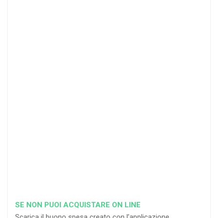
4
DOCENTI
5-
21-
20 DOCENTI
50
DOCENTI
25
35
40
%
%
%
di sconto
di sconto
di sconto
RICHIEDI
RICHIEDI
RICHIEDI
SE NON PUOI ACQUISTARE ON LINE
Scarica il buono spesa creato con l’applicazione