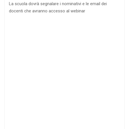
La scuola dovrà segnalare i nominativi e le email dei
docenti che avranno accesso al webinar
4
DOCENTI
5-
21-
20 DOCENTI
50
DOCENTI
25
35
40
%
%
%
di sconto
di sconto
di sconto
RICHIEDI
RICHIEDI
RICHIEDI