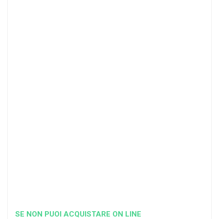
4
DOCENTI
5-
21-
20 DOCENTI
50
DOCENTI
25
35
40
%
%
%
di sconto
di sconto
di sconto
RICHIEDI
RICHIEDI
RICHIEDI
SE NON PUOI ACQUISTARE ON LINE