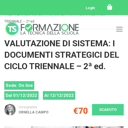
Home
Tutti i corsi
Tutti i corsi svolti
Login
VALUTAZIONE DI SISTEMA: I DOCUMENTI STRATEGICI DEL CICLO
TRIENNALE – 2ª ed.
VALUTAZIONE DI SISTEMA: I
DOCUMENTI STRATEGICI DEL
CICLO TRIENNALE – 2ª ed.
Sede: On line
Dal 01/12/2022
Al 12/12/2022
Insegnante
€70
SCADUTO
ORNELLA CAMPO