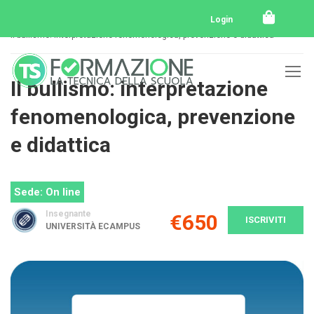
Home
Tutti i corsi
Master
Login
Il bullismo: interpretazione fenomenologica, prevenzione e didattica
Il bullismo: interpretazione
fenomenologica, prevenzione
e didattica
Sede: On line
Insegnante
€650
ISCRIVITI
UNIVERSITÀ ECAMPUS