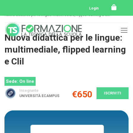
Home
Tutti i corsi
Master
Login
Nuova didattica per le lingue: multimediale, flipped learning e Clil
Nuova didattica per le lingue:
multimediale, flipped learning
e Clil
Sede: On line
Insegnante
€650
ISCRIVITI
UNIVERSITÀ ECAMPUS