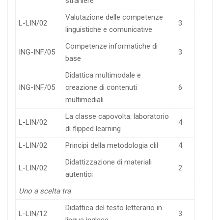
straniere
Valutazione delle competenze
L-LIN/02
3
linguistiche e comunicative
Competenze informatiche di
ING-INF/05
3
base
Didattica multimodale e
ING-INF/05
creazione di contenuti
6
multimediali
La classe capovolta: laboratorio
L-LIN/02
4
di flipped learning
L-LIN/02
Principi della metodologia clil
4
Didattizzazione di materiali
L-LIN/02
2
autentici
Uno a scelta tra
Didattica del testo letterario in
L-LIN/12
3