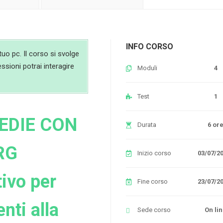
INFO CORSO
uo pc. Il corso si svolge
essioni potrai interagire
Moduli
4
Test
1
MEDIE CON
Durata
6 or
RG
Inizio corso
03/07/2
tivo per
Fine corso
23/07/2
nti alla
Sede corso
On li