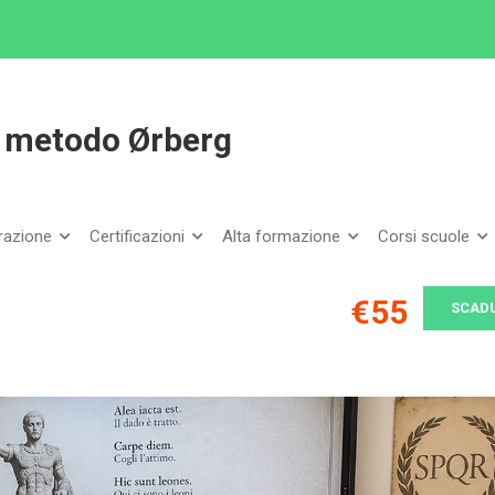
tino alle medie con il metodo Ørberg
il metodo Ørberg
arazione
Certificazioni
Alta formazione
Corsi scuole
€55
SCAD