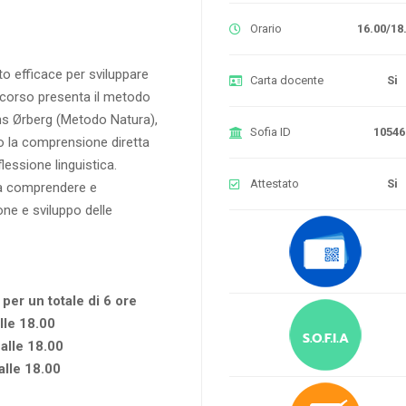
Orario
16.00/18
to efficace per sviluppare
Carta docente
Si
Il corso presenta il metodo
ans Ørberg (Metodo Natura),
Sofia ID
10546
so la comprensione diretta
lessione linguistica.
Attestato
Si
 da comprendere e
ne e sviluppo delle
 per un totale di 6 ore
lle 18.00
 alle 18.00
alle 18.00