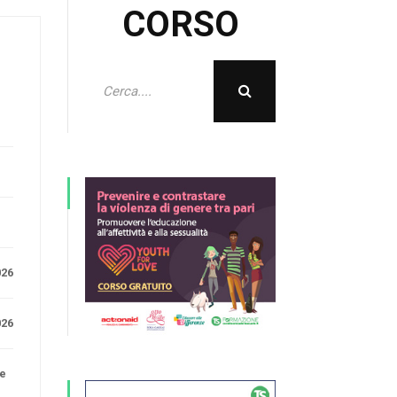
CORSO
e
026
026
ne