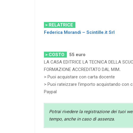
> RELATRICE
Federica Morandi –
Scintille.it Srl
> COSTO
55
euro
LA CASA EDITRICE LA TECNICA DELLA SCUOL
FORMAZIONE ACCREDITATO DAL MIM
.
> Puoi acquistare con carta docente
> Puoi rateizzare l’importo acquistando con ca
Paypal
Potrai rivedere la registrazione dei tuoi we
tempo, anche in caso di assenza.