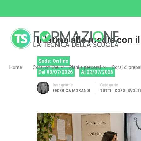
Home
Tutti i corsi
Tutti i corsi svolti
Il la
Il latino alle medie con 
Sede: On line
Home
Corsi on line
Piani e percorsi
Corsi di prep
Dal 03/07/2026
Al 23/07/2026
Insegnante
Categorie
FEDERICA MORANDI
TUTTI I CORSI SVOLTI