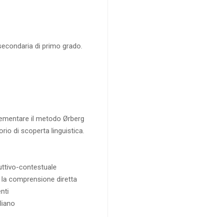
a secondaria di primo grado.
plementare il metodo Ørberg
orio di scoperta linguistica.
uttivo-contestuale
er la comprensione diretta
nti
aliano