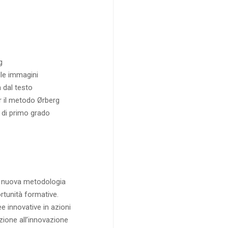
g
lle immagini
 dal testo
er il metodo Ørberg
 di primo grado
a nuova metodologia
rtunità formative.
ee innovative in azioni
zione all’innovazione