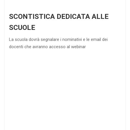
SCONTISTICA DEDICATA ALLE
SCUOLE
La scuola dovrà segnalare i nominativi e le email dei
docenti che avranno accesso al webinar
4
DOCENTI
5-
21-
20 DOCENTI
50
DOCENTI
25
35
40
%
%
%
di sconto
di sconto
di sconto