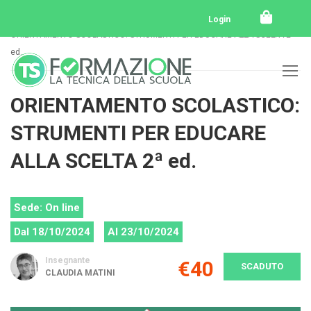
Home
Tutti i corsi
Tutti i corsi svolti
Login
ORIENTAMENTO SCOLASTICO: STRUMENTI PER EDUCARE ALLA SCELTA 2ª
ed.
ORIENTAMENTO SCOLASTICO:
STRUMENTI PER EDUCARE
ALLA SCELTA 2ª ed.
Sede: On line
Dal 18/10/2024
Al 23/10/2024
Insegnante
€40
SCADUTO
CLAUDIA MATINI