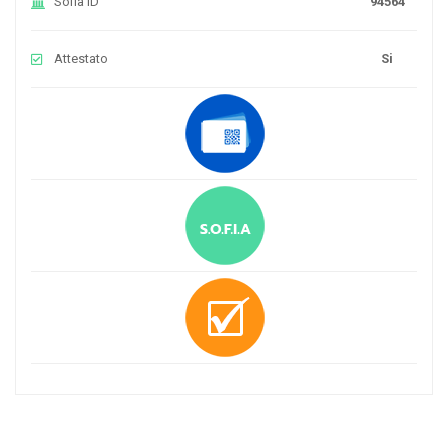
Sofia ID
94564
Attestato
Si