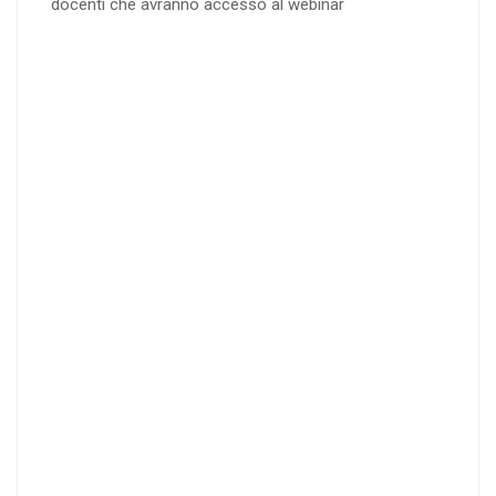
docenti che avranno accesso al webinar
4
DOCENTI
5-
21-
20 DOCENT
50
DOCENT
I
I
25
35
40
%
%
%
di sconto
di sconto
di sconto
RICHIEDI
RICHIEDI
RICHIEDI