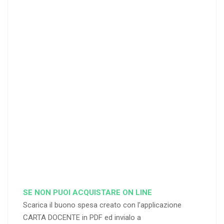
20 DOCENT
50
DOCENT
I
I
25
35
40
%
%
%
di sconto
di sconto
di sconto
RICHIEDI
RICHIEDI
RICHIEDI
SE NON PUOI ACQUISTARE ON LINE
Scarica il buono spesa creato con l’applicazione
CARTA DOCENTE in PDF ed invialo a