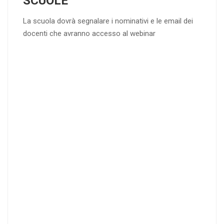
SCUOLE
La scuola dovrà segnalare i nominativi e le email dei
docenti che avranno accesso al webinar
4
DOCENTI
5-
21-
20 DOCENT
50
DOCENT
I
I
25
35
40
%
%
%
di sconto
di sconto
di sconto
RICHIEDI
RICHIEDI
RICHIEDI