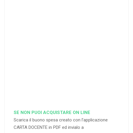
4
DOCENTI
5-
21-
20 DOCENT
50
DOCENT
I
I
25
35
40
%
%
%
di sconto
di sconto
di sconto
RICHIEDI
RICHIEDI
RICHIEDI
SE NON PUOI ACQUISTARE ON LINE
Scarica il buono spesa creato con l’applicazione
CARTA DOCENTE in PDF ed invialo a