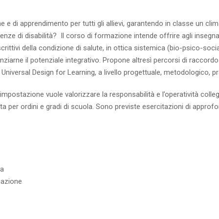
e di apprendimento per tutti gli allievi, garantendo in classe un clim
ze di disabilità? Il corso di formazione intende offrire agli insegnanti
ttivi della condizione di salute, in ottica sistemica (bio-psico-sociale)
denziarne il potenziale integrativo. Propone altresì percorsi di raccor
lo Universal Design for Learning, a livello progettuale, metodologico, pr
’impostazione vuole valorizzare la responsabilità e l’operatività collegi
ata per ordini e gradi di scuola. Sono previste esercitazioni di appro
na
rmazione