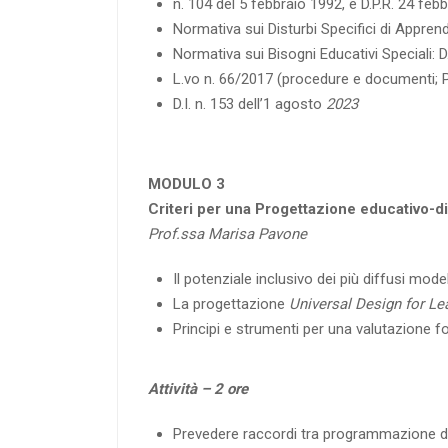
n. 104 del 5 febbraio 1992, e D.P.R. 24 feb
Normativa sui Disturbi Specifici di Appren
Normativa sui Bisogni Educativi Speciali: 
L.vo n. 66/2017 (procedure e documenti; P
D.I. n. 153 dell’1 agosto
2023
MODULO 3
Criteri per una Progettazione educativo-did
Prof.ssa Marisa Pavone
Il potenziale inclusivo dei più diffusi mo
La progettazione
Universal Design for Le
Principi e strumenti per una valutazione f
Attività – 2 ore
Prevedere raccordi tra programmazione di