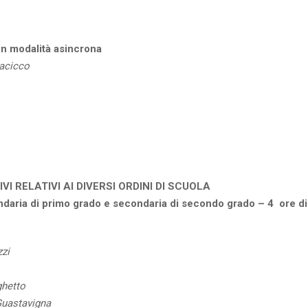
 in modalità asincrona
lacicco
I RELATIVI AI DIVERSI ORDINI DI SCUOLA
ondaria di primo grado e secondaria di secondo grado – 4 ore di
zzi
ghetto
Guastavigna