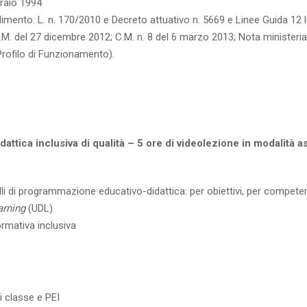
braio 1994
dimento: L. n. 170/2010 e Decreto attuativo n. 5669 e Linee Guida 12 
D.M. del 27 dicembre 2012; C.M. n. 8 del 6 marzo 2013; Nota minister
rofilo di Funzionamento).
attica inclusiva di qualità – 5 ore di videolezione in modalità 
delli di programmazione educativo-didattica: per obiettivi, per compet
arning
(UDL)
ormativa inclusiva
 classe e PEI