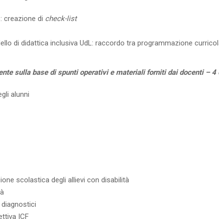
: creazione di
check-list
lo di didattica inclusiva UdL: raccordo tra programmazione curricol
te sulla base di spunti operativi e materiali forniti dai docenti – 4 
gli alunni
one scolastica degli allievi con disabilità
tà
diagnostici
ttiva ICF