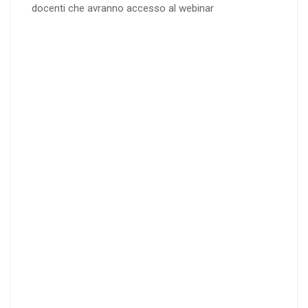
docenti che avranno accesso al webinar
4
DOCENTI
5-
21-
20 DOCENT
50
DOCENT
I
I
25
35
40
%
%
%
di sconto
di sconto
di sconto
RICHIEDI
RICHIEDI
RICHIEDI