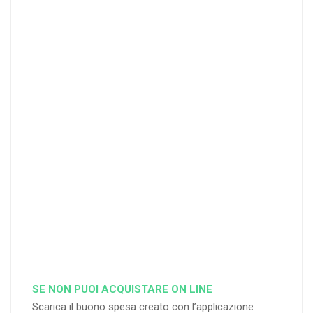
4
DOCENTI
5-
21-
20 DOCENT
50
DOCENT
I
I
25
35
40
%
%
%
di sconto
di sconto
di sconto
RICHIEDI
RICHIEDI
RICHIEDI
SE NON PUOI ACQUISTARE ON LINE
Scarica il buono spesa creato con l’applicazione