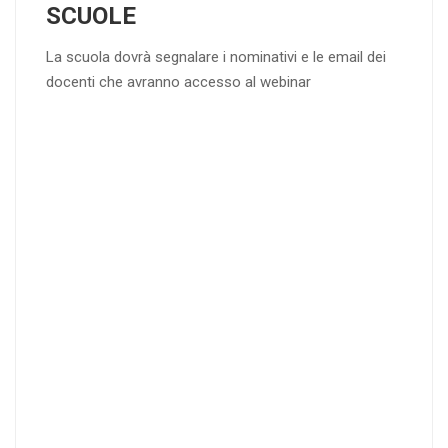
SCUOLE
La scuola dovrà segnalare i nominativi e le email dei
docenti che avranno accesso al webinar
4
DOCENTI
5-
21-
20 DOCENT
50
DOCENT
I
I
25
35
40
%
%
%
di sconto
di sconto
di sconto