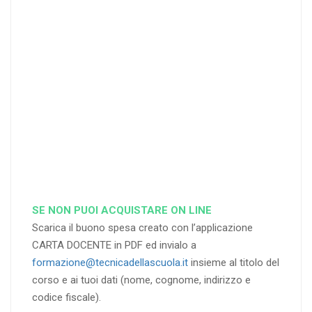
%
%
%
di sconto
di sconto
di sconto
RICHIEDI
RICHIEDI
RICHIEDI
SE NON PUOI ACQUISTARE ON LINE
Scarica il buono spesa creato con l’applicazione
CARTA DOCENTE in PDF ed invialo a
formazione@tecnicadellascuola.it
insieme al titolo del
corso e ai tuoi dati (nome, cognome, indirizzo e
codice fiscale).