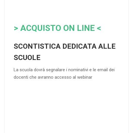
> ACQUISTO ON LINE <
SCONTISTICA DEDICATA ALLE
SCUOLE
La scuola dovrà segnalare i nominativi e le email dei
docenti che avranno accesso al webinar
4
DOCENTI
5-
21-
20 DOCENT
50
DOCENT
I
I
25
35
40