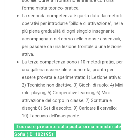
sociale. Qui le affrontiamo entrambe con una
forma mista teorico-pratica.
La seconda competenza è quella data dai metodi
operativi per introdurre “pillole di attivazione”, nella
più piena gradualità di ogni singolo insegnante,
accompagnato nel corso nelle mosse essenziali,
per passare da una lezione frontale a una lezione
attiva.
La terza competenza sono i 10 metodi pratici, per
una galleria essenziale e concreta, pronta per
essere provata e sperimentata: 1) Lezione attiva;
2) Tecniche non direttive; 3) Giochi di ruolo; 4) Mini
role-playing; 5) Cooperative learning; 6) Mini-
attivazione del corpo in classe; 7) Scrittura e
disegni; 8) Set di ascolto; 9) Caricare il cervello;
10) Taccuino dell’insegnante.
Il corso è presente sulla piattaforma ministeriale
Sofia (ID. 102195)