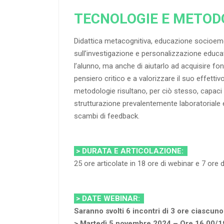
TECNOLOGIE E METODO
Didattica metacognitiva, educazione socioemo
sull’investigazione e personalizzazione educat
l’alunno, ma anche di aiutarlo ad acquisire f
pensiero critico e a valorizzare il suo effettivo
metodologie risultano, per ciò stesso, capaci d
strutturazione prevalentemente laboratoriale e
scambi di feedback.
> DURATA E ARTICOLAZIONE:
25 ore articolate in 18 ore di webinar e 7 ore
> DATE WEBINAR:
Saranno svolti 6 incontri di 3 ore ciascuno
> Martedì 5 novembre 2024 – Ore 16.00/1