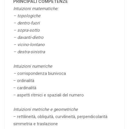
PRINCIPALI COMPETENZE
I
ntuizioni matematiche:
– t
opologiche
–
dentro-fuori
–
sopra-sotto
–
davanti-dietro
–
vicino-lontano
–
destra-sinistra
Intuizioni numeriche
–
corrispondenza biunivoca
– ordinalità
– cardinalità
– aspetti ritmici e spaziali del numero
Intuizioni metriche e geometriche
– rettilineità, obliquità, curvilineità, perpendicolarità
simmetria e traslazione