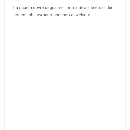
La scuola dovrà segnalare i nominativi e le email dei
docenti che avranno accesso al webinar
4
DOCENTI
5-
21-
20 DOCENT
50
DOCENT
I
I
25
35
40
%
%
%
di sconto
di sconto
di sconto
RICHIEDI
RICHIEDI
RICHIEDI