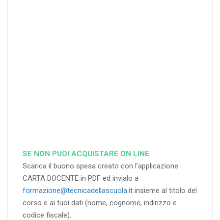
25
35
40
%
%
%
di sconto
di sconto
di sconto
RICHIEDI
RICHIEDI
RICHIEDI
SE NON PUOI ACQUISTARE ON LINE
Scarica il buono spesa creato con l’applicazione
CARTA DOCENTE in PDF ed invialo a
formazione@tecnicadellascuola.it
insieme al titolo del
corso e ai tuoi dati (nome, cognome, indirizzo e
codice fiscale).