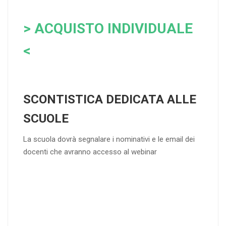
> ACQUISTO INDIVIDUALE
<
SCONTISTICA DEDICATA ALLE
SCUOLE
La scuola dovrà segnalare i nominativi e le email dei
docenti che avranno accesso al webinar
4
DOCENTI
5-
21-
20 DOCENT
50
DOCENT
I
I