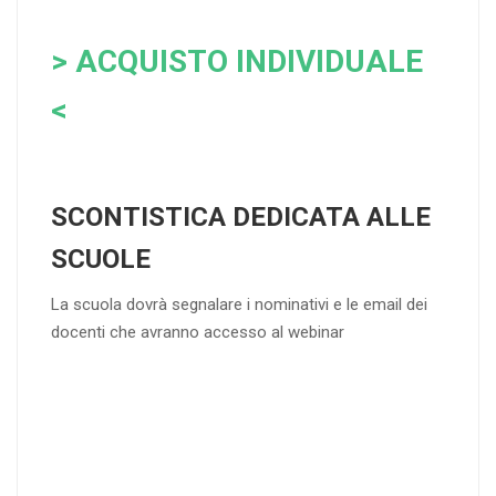
> ACQUISTO INDIVIDUAL
E
<
SCONTISTICA DEDICATA ALLE
SCUOLE
La scuola dovrà segnalare i nominativi e le email dei
docenti che avranno accesso al webinar
4
DOCENTI
5-
21-
20 DOCENT
50
DOCENT
I
I