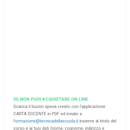
25
35
40
%
%
%
di sconto
di sconto
di sconto
RICHIEDI
RICHIEDI
RICHIEDI
SE NON PUOI ACQUISTARE ON LINE
Scarica il buono spesa creato con l’applicazione
CARTA DOCENTE in PDF ed invialo a
formazione@tecnicadellascuola.it
insieme al titolo del
corso e ai tuoi dati (nome, cognome, indirizzo e