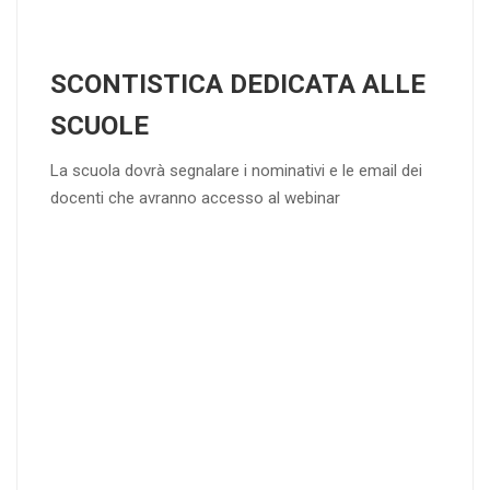
SCONTISTICA DEDICATA ALLE
SCUOLE
La scuola dovrà segnalare i nominativi e le email dei
docenti che avranno accesso al webinar
4
DOCENTI
5-
21-
20 DOCENT
50
DOCENT
I
I
25
35
40
%
%
%
di sconto
di sconto
di sconto