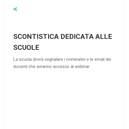
<
SCONTISTICA DEDICATA ALLE
SCUOLE
La scuola dovrà segnalare i nominativi e le email dei
docenti che avranno accesso al webinar
4
DOCENTI
5-
21-
20 DOCENT
50
DOCENT
I
I
25
35
40
%
%
%