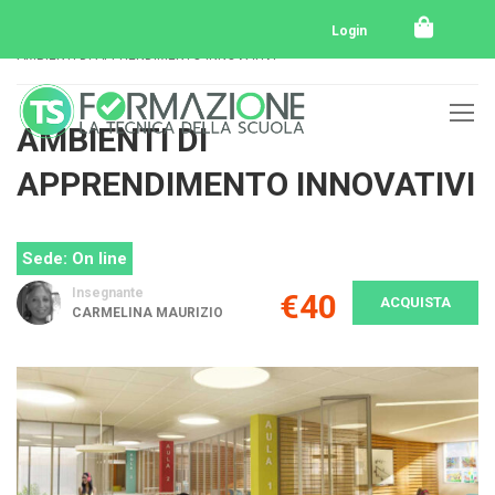
Home
Tutti i corsi
E-Learning
Login
AMBIENTI DI APPRENDIMENTO INNOVATIVI
AMBIENTI DI
APPRENDIMENTO INNOVATIVI
Sede: On line
Insegnante
€40
ACQUISTA
CARMELINA MAURIZIO