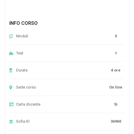
INFO CORSO
Moduli
5
Test
1
Durata
4 ore
Sede corso
On line
Carta docente
Si
Sofia ID
36960