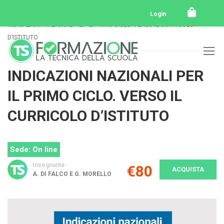
Home
Tutti i corsi
E-Learning
Login
INDICAZIONI NAZIONALI PER IL PRIMO CICLO. VERSO IL CURRICOLO
D’ISTITUTO
INDICAZIONI NAZIONALI PER
IL PRIMO CICLO. VERSO IL
CURRICOLO D’ISTITUTO
Sede: On line
Insegnante
€80
ACQUISTA
A. DI FALCO E G. MORELLO