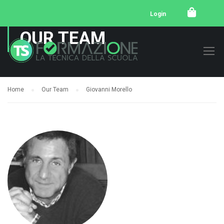
Login
OUR TEAM
Home
Our Team
Giovanni Morello